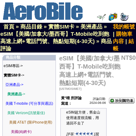
首頁
»
商品目錄
»
實體SIM卡
»
美洲產品
»
我的帳號
eSIM【美國/加拿大/墨西哥】T-Mobile吃到飽
|
購物車
高速上網+電話門號、熱點短期(4-30天)
»
商品
內容
|
結
評論
帳
NT$0
eSIM【美國/加拿大/墨
商品分類
西哥】T-Mobile吃到飽
eSIM專區->
高速上網+電話門號、
實體SIM卡
->
熱點短期(4-30天)
亞洲產品->
[USTMOSIME7]
美洲產品
->
黃*晴 所評論
評論日期:
2024-06-06
美國 T-mobile (可分享與通話)
寫道：
eSIM超方便，舊金山
美國 Verizon(訊號最佳)
使用速度很流暢，用
美國 AT&T (限iPhone使用)
過回不去了
美國(純網卡)
評等:
[我