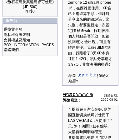
機(石垣島及其離島皆可使用)
zenfone 12 ultra與Iphone
(JP-500)
16，在西雅圖使用。XR自
NT$0
己上網還算平順，但針對
分享出來的網路評論，常
服務台
失蹤，都要重新走一次設
退換貨事項
定(要檢查wifi、行動服務、
隱私權保護聲明
個人熱點是否開啟，但都
會員權益及須知
沒關過)才會出現，而且有
BOX_INFORMATION_PAGES
時速度慢。我買eSIM吃到
聯絡我們
飽，我剛看了8天XR本身
才用1.42G，熱點分享也才
3.97G，其實沒用的很過分
評等:
[我給 2
顆星!]
許*珺 C*s*o*e* 所
評論日期:
2025-08-01
評論寫道：
可提前在台灣安裝好, 到美
國直接切換就可以使用了.
LAS VEGAS & LA 使用了7
天, 除了偶爾訊號有點弱,
大部份時間網速穩定.
會提供電話號碼, 打電話也