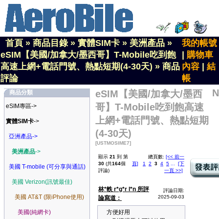
首頁
»
商品目錄
»
實體SIM卡
»
美洲產品
»
我的帳號
eSIM【美國/加拿大/墨西哥】T-Mobile吃到飽
|
購物車
高速上網+電話門號、熱點短期(4-30天)
»
商品
內容
|
結
評論
帳
N
eSIM【美國/加拿大/墨西
商品分類
哥】T-Mobile吃到飽高速
eSIM專區->
上網+電話門號、熱點短期
實體SIM卡
->
(4-30天)
亞洲產品->
[USTMOSIME7]
美洲產品
->
顯示
21
到 第
總頁數:
[<< 前一
30
(共
164
個
頁]
1
2
3
4
5
...
[下
美國 T-mobile (可分享與通話)
評論)
一頁 >>]
美國 Verizon(訊號最佳)
林*軼 r*g*r l*n 所評
評論日期:
美國 AT&T (限iPhone使用)
2025-09-03
論寫道：
美國(純網卡)
方便好用