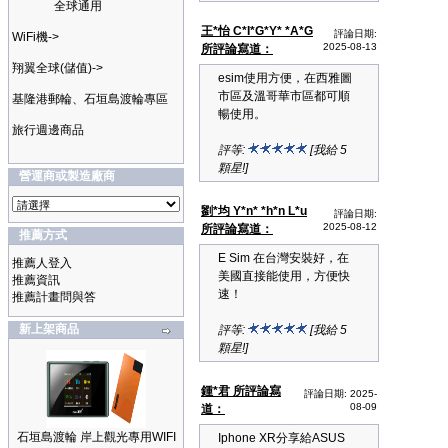
全球通用
王*怡 C*I*G*Y* *A*G
評論日期:
WiFi機->
2025-08-13
所評論寫道：
翔翼全球(儲值)->
esim使用方便，在西雅圖
市區及溫哥華市區都可順
基隆港郵輪、石垣島渡輪專區
暢使用。
旅行週邊商品
評等:
[我給 5
顆星!]
營運商或製造廠商
劉*均 Y*n* *h*n L*u
評論日期:
2025-08-12
所評論寫道：
推薦方式
E Sim 在台灣安裝好，在
推薦人登入
美國直接能使用，方便快
推薦資訊
速！
推薦計畫問與答
新上架商品
評等:
[我給 5
顆星!]
鍾*君 所評論寫
評論日期: 2025-
08-09
道：
石垣島渡輪 岸上觀光專用WIFI
Iphone XR分享給ASUS