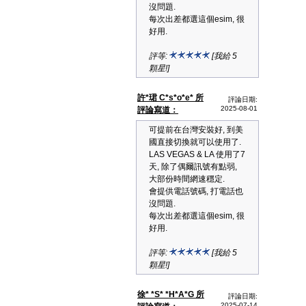
沒問題.
每次出差都選這個esim, 很
好用.
評等:
[我給 5
顆星!]
許*珺 C*s*o*e* 所
評論日期:
2025-08-01
評論寫道：
可提前在台灣安裝好, 到美
國直接切換就可以使用了.
LAS VEGAS & LA 使用了7
天, 除了偶爾訊號有點弱,
大部份時間網速穩定.
會提供電話號碼, 打電話也
沒問題.
每次出差都選這個esim, 很
好用.
評等:
[我給 5
顆星!]
徐* *S* *H*A*G 所
評論日期:
2025-07-14