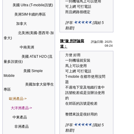
一到機場馬上可以使用
美國 Ultra (T-mobile訊號)
可上網 可打電話
而且網路很穩定
美洲SIM卡續約專區
評等:
[我給 5
加拿大
顆星!]
北美洲(美國-墨西哥-加
拿大)
陳*璇 所評論寫
評論日期: 2025-
08-24
道：
中南美洲
方便 好用
美國 AT&T H2O (流
一到機場就安裝
量多訊號佳)
馬上可以使用
美國 Simple
可上網 可打電話
Mobile
T-mobile 在都市使用沒問
題
美國加拿大留學生
不過地下室及地鐵行進中
專區
訊號較差或是沒辦法使用
的
歐洲產品->
在郊區的訊號是較差
大洋洲產品->
整體來說是很好用的
中東產品
評等:
[我給 5
非洲產品
顆星!]