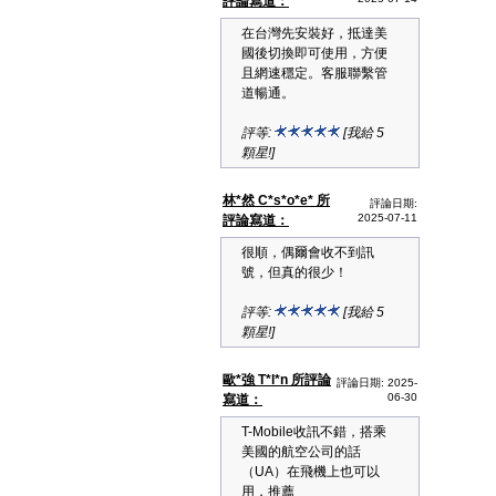
評論寫道：
在台灣先安裝好，抵達美
國後切換即可使用，方便
且網速穩定。客服聯繫管
道暢通。
評等:
[我給 5
顆星!]
林*然 C*s*o*e* 所
評論日期:
2025-07-11
評論寫道：
很順，偶爾會收不到訊
號，但真的很少！
評等:
[我給 5
顆星!]
歐*強 T*l*n 所評論
評論日期: 2025-
06-30
寫道：
T-Mobile收訊不錯，搭乘
美國的航空公司的話
（UA）在飛機上也可以
用，推薦