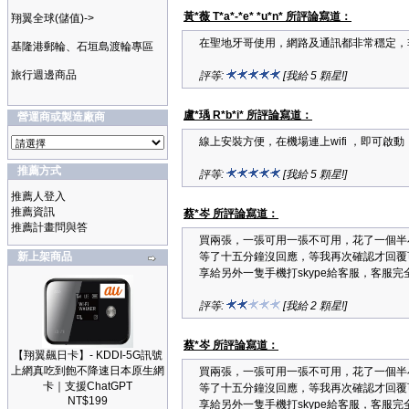
黃*薇 T*a*-*e* *u*n* 所評論寫道：
翔翼全球(儲值)->
在聖地牙哥使用，網路及通訊都非常穩定，
基隆港郵輪、石垣島渡輪專區
旅行週邊商品
評等:
[我給 5 顆星!]
盧*瑀 R*b*i* 所評論寫道：
營運商或製造廠商
線上安裝方便，在機場連上wifi ，即可啟
推薦方式
評等:
[我給 5 顆星!]
推薦人登入
推薦資訊
蔡*岑 所評論寫道：
推薦計畫問與答
買兩張，一張可用一張不可用，花了一個半
新上架商品
等了十五分鐘沒回應，等我再次確認才回覆
享給另外一隻手機打skype給客服，客服
評等:
[我給 2 顆星!]
蔡*岑 所評論寫道：
【翔翼飆日卡】- KDDI-5G訊號
上網真吃到飽不降速日本原生網
買兩張，一張可用一張不可用，花了一個半
卡｜支援ChatGPT
等了十五分鐘沒回應，等我再次確認才回覆
NT$199
享給另外一隻手機打skype給客服，客服