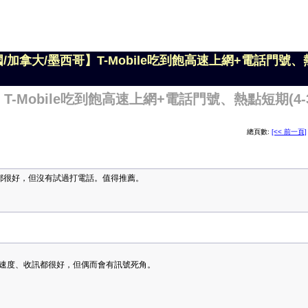
國/加拿大/墨西哥】T-Mobile吃到飽高速上網+電話門號、熱
T-Mobile吃到飽高速上網+電話門號、熱點短期(4-3
總頁數:
[<< 前一頁]
、收訊都很好，但沒有試過打電話。值得推薦。
的時候速度、收訊都很好，但偶而會有訊號死角。