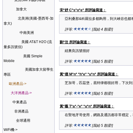
美洲SIM卡續約專區
加拿大
宋*妤 C*s*o*e* 所評論寫道：
北美洲(美國-墨西哥-加
亞利桑那&科羅拉多都夠用，到大峽谷也都
拿大)
評等:
[我給 4 顆星!]
中南美洲
美國 AT&T H2O (流
劉*汶 所評論寫道：
量多訊號佳)
紐奧良訊號很好
美國 Simple
Mobile
評等:
[我給 5 顆星!]
美國加拿大留學生
黃*傑 M*n* *h*e* *u*n* 所評論寫道：
專區
芝加哥，匹茲堡，底特律都很好用，下次到
歐洲產品->
大洋洲產品->
評等:
[我給 5 顆星!]
中東產品
黃*薇 T*a*-*e* *u*n* 所評論寫道：
非洲產品
在聖地牙哥使用，網路及通訊都非常穩定，
全球通用
評等:
[我給 5 顆星!]
WiFi機->