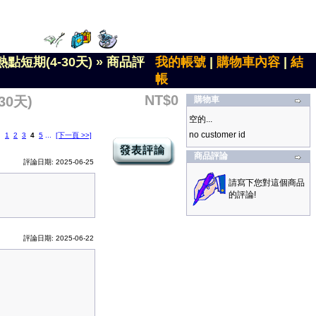
點短期(4-30天)
»
商品評
我的帳號
|
購物車內容
|
結
帳
NT$0
0天)
購物車
空的...
no customer id
1
2
3
4
5
...
[下一頁 >>]
商品評論
評論日期: 2025-06-25
請寫下您對這個商品
的評論!
評論日期: 2025-06-22