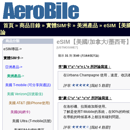
首頁
»
商品目錄
»
實體SIM卡
»
美洲產品
»
eSIM【美
論
eSIM【美國/加拿大/墨西哥】
商品分類
[USTMOSIME7]
eSIM專區->
顯示
31
到 第
40
(共
164
個評論)
實體SIM卡
->
李*鵬 Y*a*-*e*n L*e 所評論寫道：
亞洲產品->
在Urbana Champagne 使用，速度
美洲產品
->
美國 T-mobile (可分享與通話)
評等:
[我給 5 顆星!]
美國 Verizon(訊號最佳)
曾*豪 C*u* *a* *s*n* 所評論寫道：
美國 AT&T (限iPhone使用)
在洛杉磯、拉斯維加斯使用。
了解是使用T-Mobile的系統，在90%
美國(純網卡)
在導航的時候基本上都沒有碰到問題。
美國 Ultra (T-mobile訊號)
評等:
[我給 4 顆星!]