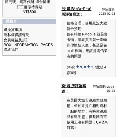
租門號、網路代辦-適合留學、
打工度假待長期
呂*斌 B*n*a*i* *u*
評論日期:
NT$500
2025-02-03
所評論寫道：
服務台
價格合理，使用狀況大致
符合預期。
退換貨事項
但有時候T-Mobile 就是會
隱私權保護聲明
卡頓，讀取頁面就一直轉
會員權益及須知
BOX_INFORMATION_PAGES
到你懷疑人生，甚至是在
聯絡我們
mall 裡面，應該是電信業
者的問題
評等:
[我給 4
顆星!]
劉*君 所評論寫
評論日期: 2025-
01-25
道：
在美國大城市連線大致順
暢，但如果是在相對鄉村
一點的地方，有時候連線
或有點失靈，但整體而言
使用上沒有問題，CP值相
對高！