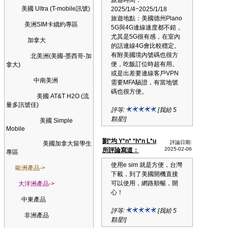
旅遊時間：
美國 Ultra (T-mobile訊號)
2025/1/4~2025/1/18
旅遊地點：美國德州Plano
美洲SIM卡續約專區
5G與4G連線速度都不錯，
尤其是5G很有感，在室內
加拿大
的話連線4G會比較穩定。
有附美國境內號碼也很方
北美洲(美國-墨西哥-加
便，吃飯訂位時超有用。
拿大)
或是出差要連線客戶VPN
中南美洲
需要MFA驗證，有當地號
碼也很方便。
美國 AT&T H2O (流
量多訊號佳)
評等:
[我給 5
顆星!]
美國 Simple
Mobile
劉*均 Y*n* *h*n L*u
評論日期:
美國加拿大留學生
2025-02-06
所評論寫道：
專區
使用e sim 就是方便，台灣
歐洲產品->
下載，到了美國開機直接
可以使用，網路順暢，開
大洋洲產品->
心！
中東產品
評等:
[我給 5
非洲產品
顆星!]