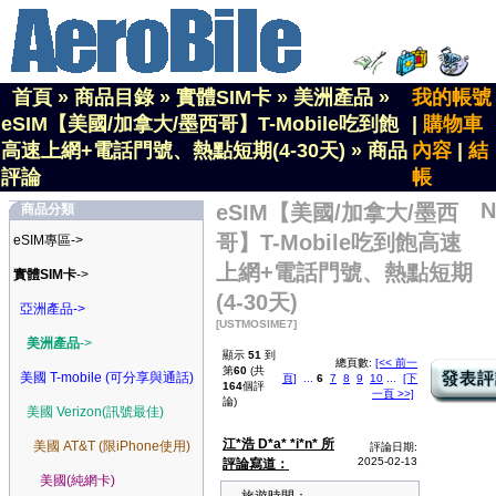
首頁
»
商品目錄
»
實體SIM卡
»
美洲產品
»
我的帳號
eSIM【美國/加拿大/墨西哥】T-Mobile吃到飽
|
購物車
高速上網+電話門號、熱點短期(4-30天)
»
商品
內容
|
結
評論
帳
N
eSIM【美國/加拿大/墨西
商品分類
哥】T-Mobile吃到飽高速
eSIM專區->
上網+電話門號、熱點短期
實體SIM卡
->
(4-30天)
亞洲產品->
[USTMOSIME7]
美洲產品
->
顯示
51
到
總頁數:
[<< 前一
第
60
(共
美國 T-mobile (可分享與通話)
頁]
...
6
7
8
9
10
...
[下
164
個評
一頁 >>]
論)
美國 Verizon(訊號最佳)
江*浩 D*a* *i*n* 所
美國 AT&T (限iPhone使用)
評論日期:
2025-02-13
評論寫道：
美國(純網卡)