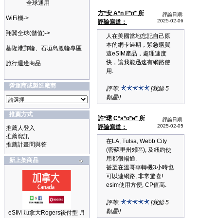
全球通用
方*安 A*n F*n* 所
評論日期:
WiFi機->
2025-02-06
評論寫道：
翔翼全球(儲值)->
人在美國當地忘記自己原
本的網卡過期，緊急購買
基隆港郵輪、石垣島渡輪專區
這eSIM產品，處理速度
快，讓我能迅速有網路使
旅行週邊商品
用.
營運商或製造廠商
評等:
[我給 5
顆星!]
推薦方式
許*珺 C*s*o*e* 所
評論日期:
2025-02-05
評論寫道：
推薦人登入
推薦資訊
在LA, Tulsa, Webb City
推薦計畫問與答
(密蘇里州郊區), 及紐約使
用都很暢通.
新上架商品
甚至在溫哥華轉機3小時也
可以連網路, 非常驚喜!
esim使用方便, CP值高.
評等:
[我給 5
顆星!]
eSIM 加拿大Rogers後付型 月