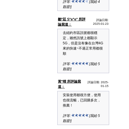
評等:
[我給 4
顆星!]
鄒*廷 S*e*e* 所評
評論日期:
2025-01-23
論寫道：
去紐約市區訊號都很穩
定，雖然訊號上都顯示
5G，但是沒有像在台灣4G
來的快速~不過正常用都很
順
評等:
[我給 5
顆星!]
黃*晴 所評論寫
評論日期: 2025-
01-15
道：
安裝使用都很方便，使用
也很流暢，已回購多次，
推薦！
評等:
[我給 5
顆星!]