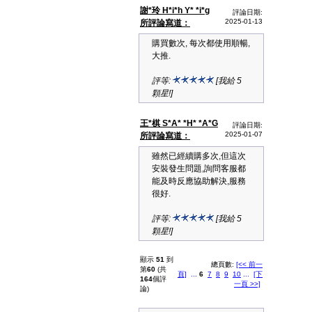
謝*玲 H*i*h Y* *i*g
評論日期:
2025-01-13
所評論寫道：
購買數次, 每次都使用順暢,
大推.
評等:
[我給 5
顆星!]
王*棋 S*A* *H* *A*G
評論日期:
2025-01-07
所評論寫道：
雖然已經續購多次,但這次
安裝發生問題,詢問客服都
能及時反應協助解決,服務
很好.
評等:
[我給 5
顆星!]
顯示
51
到
總頁數:
[<< 前一
第
60
(共
頁]
...
6
7
8
9
10
...
[下
164
個評
一頁 >>]
論)