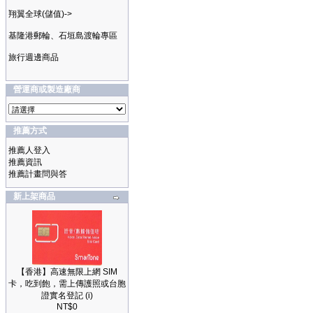
翔翼全球(儲值)->
基隆港郵輪、石垣島渡輪專區
旅行週邊商品
營運商或製造廠商
推薦方式
推薦人登入
推薦資訊
推薦計畫問與答
新上架商品
【香港】高速無限上網 SIM
卡，吃到飽，需上傳護照或台胞
證實名登記 (i)
NT$0