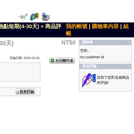
點短期(4-30天)
»
商品評
我的帳號
|
購物車內容
|
結
帳
NT$0
0天)
購物車
空的...
no customer id
評論日期: 2024-12-31
商品評論
請寫下您對這個商品
的評論!