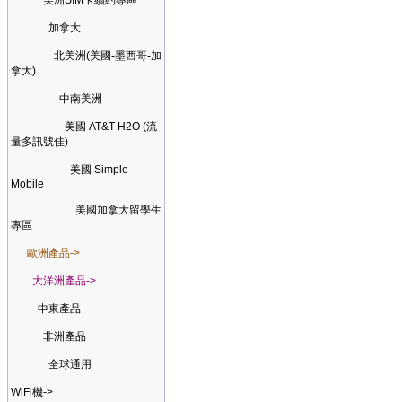
美洲SIM卡續約專區
加拿大
北美洲(美國-墨西哥-加
拿大)
中南美洲
美國 AT&T H2O (流
量多訊號佳)
美國 Simple
Mobile
美國加拿大留學生
專區
歐洲產品->
大洋洲產品->
中東產品
非洲產品
全球通用
WiFi機->