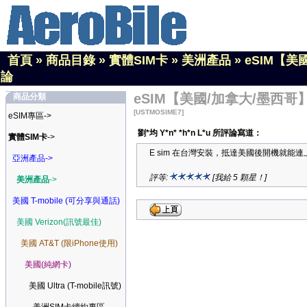
首頁
»
商品目錄
»
實體SIM卡
»
美洲產品
»
eSIM【美
論
eSIM【美國/加拿大/墨西哥】
商品分類
[USTMOSIME7]
eSIM專區->
劉*均 Y*n* *h*n L*u 所評論寫道：
實體SIM卡
->
E sim 在台灣安裝，抵達美國後開機就能
亞洲產品->
評等:
[我給 5 顆星！]
美洲產品
->
美國 T-mobile (可分享與通話)
美國 Verizon(訊號最佳)
美國 AT&T (限iPhone使用)
美國(純網卡)
美國 Ultra (T-mobile訊號)