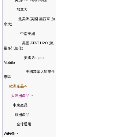
美洲SIM卡續約專區
加拿大
北美洲(美國-墨西哥-加
拿大)
中南美洲
美國 AT&T H2O (流
量多訊號佳)
美國 Simple
Mobile
美國加拿大留學生
專區
歐洲產品->
大洋洲產品->
中東產品
非洲產品
全球通用
WiFi機->