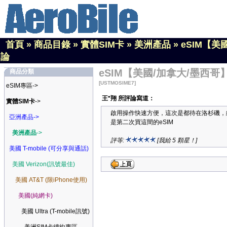
首頁
»
商品目錄
»
實體SIM卡
»
美洲產品
»
eSIM【美
論
eSIM【美國/加拿大/墨西哥】
商品分類
[USTMOSIME7]
eSIM專區->
王*翔 所評論寫道：
實體SIM卡
->
啟用操作快速方便，這次是都待在洛杉磯，
亞洲產品->
是第二次買這間的eSIM
美洲產品
->
評等:
[我給 5 顆星！]
美國 T-mobile (可分享與通話)
美國 Verizon(訊號最佳)
美國 AT&T (限iPhone使用)
美國(純網卡)
美國 Ultra (T-mobile訊號)