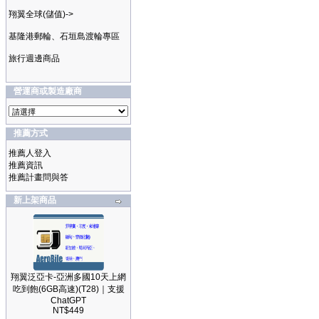
翔翼全球(儲值)->
基隆港郵輪、石垣島渡輪專區
旅行週邊商品
營運商或製造廠商
推薦方式
推薦人登入
推薦資訊
推薦計畫問與答
新上架商品
翔翼泛亞卡-亞洲多國10天上網
吃到飽(6GB高速)(T28)｜支援
ChatGPT
NT$449