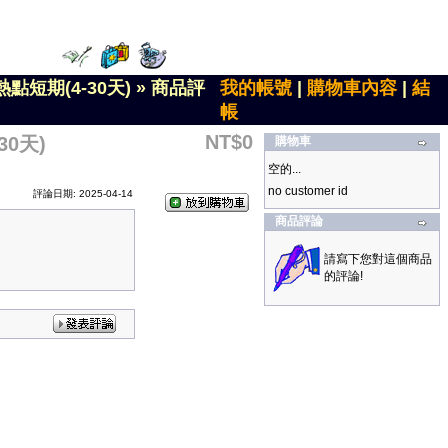
點短期(4-30天)
»
商品評
我的帳號
|
購物車內容
|
結
帳
NT$0
0天)
購物車
空的...
no customer id
評論日期: 2025-04-14
商品評論
請寫下您對這個商品
的評論!