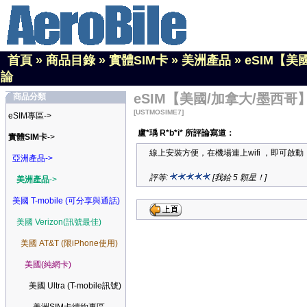
首頁
»
商品目錄
»
實體SIM卡
»
美洲產品
»
eSIM【美
論
eSIM【美國/加拿大/墨西哥】
商品分類
[USTMOSIME7]
eSIM專區->
盧*瑀 R*b*i* 所評論寫道：
實體SIM卡
->
線上安裝方便，在機場連上wifi ，即可啟
亞洲產品->
評等:
[我給 5 顆星！]
美洲產品
->
美國 T-mobile (可分享與通話)
美國 Verizon(訊號最佳)
美國 AT&T (限iPhone使用)
美國(純網卡)
美國 Ultra (T-mobile訊號)