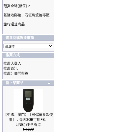
翔翼全球(儲值)->
基隆港郵輪、石垣島渡輪專區
旅行週邊商品
營運商或製造廠商
推薦方式
推薦人登入
推薦資訊
推薦計畫問與答
新上架商品
【中國、澳門】【可儲值多次使
用】，每天3GB可用FB、
LINE(i)不含香港
NT$99