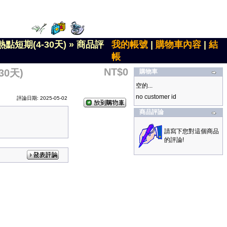
點短期(4-30天)
»
商品評
我的帳號
|
購物車內容
|
結
帳
NT$0
0天)
購物車
空的...
no customer id
評論日期: 2025-05-02
商品評論
請寫下您對這個商品
的評論!