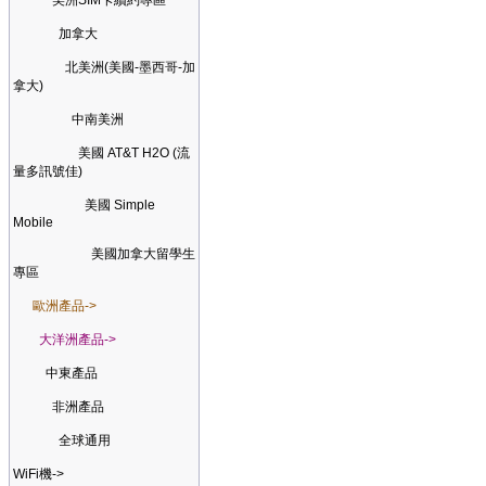
美洲SIM卡續約專區
加拿大
北美洲(美國-墨西哥-加
拿大)
中南美洲
美國 AT&T H2O (流
量多訊號佳)
美國 Simple
Mobile
美國加拿大留學生
專區
歐洲產品->
大洋洲產品->
中東產品
非洲產品
全球通用
WiFi機->