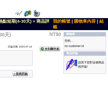
點短期(4-30天)
»
商品評
我的帳號
|
購物車內容
|
結
帳
NT$0
0天)
購物車
空的...
no customer id
評論日期: 2025-07-14
商品評論
請寫下您對這個商品
的評論!