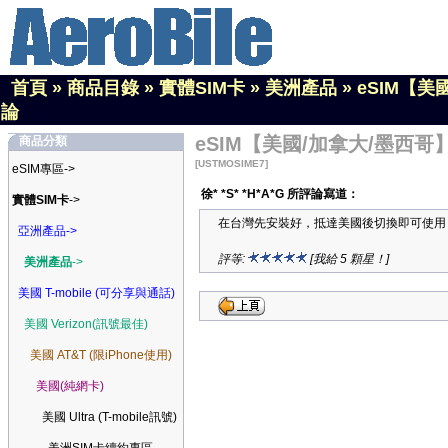
首頁
»
商品目錄
»
實體SIM卡
»
美洲產品
»
eSIM【美
論
eSIM【美國/加拿大/墨西哥】
商品分類
[USTMOSIME7]
eSIM專區->
徐* *S* *H*A*G 所評論寫道：
實體SIM卡
->
在台灣先安裝好，抵達美國後切換即可使用
亞洲產品->
評等:
[我給 5 顆星！]
美洲產品
->
美國 T-mobile (可分享與通話)
美國 Verizon(訊號最佳)
美國 AT&T (限iPhone使用)
美國(純網卡)
美國 Ultra (T-mobile訊號)