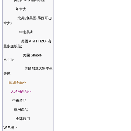
美洲SIM卡續約專區
加拿大
北美洲(美國-墨西哥-加
拿大)
中南美洲
美國 AT&T H2O (流
量多訊號佳)
美國 Simple
Mobile
美國加拿大留學生
專區
歐洲產品->
大洋洲產品->
中東產品
非洲產品
全球通用
WiFi機->