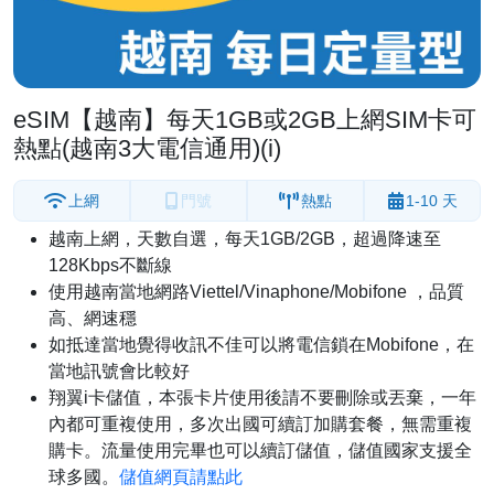
eSIM【越南】每天1GB或2GB上網SIM卡可
熱點(越南3大電信通用)(i)
上網
門號
熱點
1-10 天
越南上網，天數自選，每天1GB/2GB，超過降速至
128Kbps不斷線
使用越南當地網路Viettel/Vinaphone/Mobifone ，品質
高、網速穩
如抵達當地覺得收訊不佳可以將電信鎖在Mobifone，在
當地訊號會比較好
翔翼i卡儲值，本張卡片使用後請不要刪除或丟棄，一年
內都可重複使用，多次出國可續訂加購套餐，無需重複
購卡。流量使用完畢也可以續訂儲值，儲值國家支援全
球多國。
儲值網頁請點此