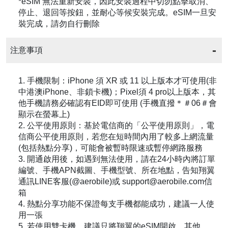
*eSIM 無法重新安裝，因此安裝過程中切勿點擊取消、
停止、退回等按鈕，並耐心等候安裝完成。eSIM一旦安
裝完成，請勿自行刪除
注意事項
1. 手機限制：iPhone 須 XR 或 11 以上版本才可使用(非
中港澳iPhone、非鎖卡機)；Pixel須 4 pro以上版本，其
他手機請務必確認有EID即可使用 (手機直撥＊＃06＃會
顯示在螢幕上)
2. 公平使用原則：基於電信商的「公平使用原則」，電
信商公平使用原則，若您在短時間內用了較多上網流量
(包括熱點分享)，可能會被暫時限速或暫停網路服務
3. 開通啟用後，如遇到無法使用，請在24小時內將訂單
編號、手機APN截圖、手機型號、所在地點，告知翔翼
通訊LINE客服(@aerobile)或 support@aerobile.com信
箱
4. 熱點分享功能不保證每支手機都能成功，建議一人使
用一張
5. 若使用雙卡機，建議只將翔翼的eSIM開啟，其他