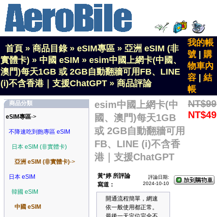
我的帳
首頁
»
商品目錄
»
eSIM專區
»
亞洲 eSIM (非
號
|
購
實體卡)
»
中國 eSIM
»
esim中國上網卡(中國、
物車內
澳門)每天1GB 或 2GB自動翻牆可用FB、LINE
容
|
結
(i)不含香港｜支援ChatGPT
»
商品評論
帳
NT$99
esim中國上網卡(中
商品分類
NT$49
國、澳門)每天1GB
eSIM專區
->
或 2GB自動翻牆可用
不降速吃到飽專區 eSIM
FB、LINE (i)不含香
日本 eSIM (非實體卡)
港｜支援ChatGPT
亞洲 eSIM (非實體卡)
->
黃*婷 所評論
日本 eSIM
評論日期:
2024-10-10
寫道：
韓國 eSIM
開通流程簡單，網速
中國 eSIM
依一般使用都正常。
最後一天定位完全不