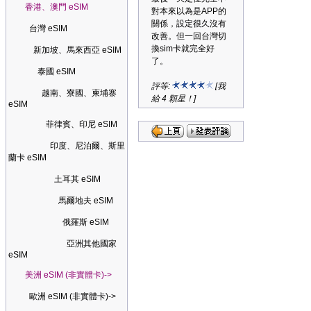
香港、澳門 eSIM
對本來以為是APP的
關係，設定很久沒有
台灣 eSIM
改善。但一回台灣切
換sim卡就完全好
新加坡、馬來西亞 eSIM
了。
泰國 eSIM
評等:
[我
越南、寮國、柬埔寨
給 4 顆星！]
eSIM
菲律賓、印尼 eSIM
印度、尼泊爾、斯里
蘭卡 eSIM
土耳其 eSIM
馬爾地夫 eSIM
俄羅斯 eSIM
亞洲其他國家
eSIM
美洲 eSIM (非實體卡)->
歐洲 eSIM (非實體卡)->