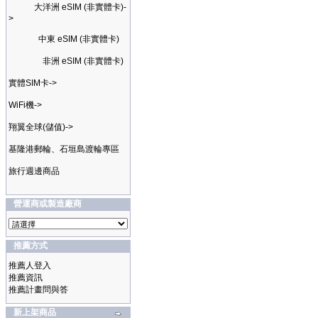
大洋洲 eSIM (非實體卡)-
>
中東 eSIM (非實體卡)
非洲 eSIM (非實體卡)
實體SIM卡->
WiFi機->
翔翼全球(儲值)->
基隆港郵輪、石垣島渡輪專區
旅行週邊商品
營運商或製造廠商
推薦方式
推薦人登入
推薦資訊
推薦計畫問與答
新上架商品