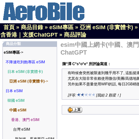
首頁
»
商品目錄
»
eSIM專區
»
亞洲 eSIM (非實體卡)
含香港｜支援ChatGPT
»
商品評論
esim中國上網卡(中國、澳門)
商品分類
ChatGPT
eSIM專區
->
不降速吃到飽專區 eSIM
陳*澤 C*s*o*e* 所評論寫道：
日本 eSIM (非實體卡)
有時候會突然被限速到幾乎用不了, 這點挺
尤其在大陸非常依賴使用微信/美團/高德地
亞洲 eSIM (非實體卡)
->
另外如果不盡量使用WIFI的話, 每日2GB
日本 eSIM
評等:
[我給 2 顆星！]
韓國 eSIM
中國 eSIM
香港、澳門 eSIM
台灣 eSIM