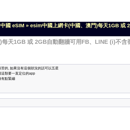
»
中國 eSIM
»
esim中國上網卡(中國、澳門)每天1GB 或 2
每天1GB 或 2GB自動翻牆可用FB、LINE (i)不
痛苦的, 如果沒有這個狀況的話可以五星
圖這類要一直定位的app
稍微有點緊繃