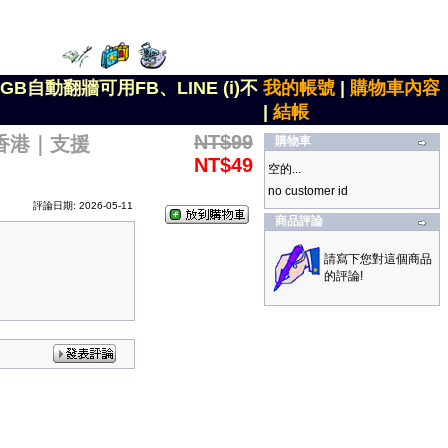
GB自動翻牆可用FB、LINE (i)不
我的帳號
|
購物車內容
|
結帳
NT$99
含香港｜支援
購物車
NT$49
空的...
no customer id
評論日期: 2026-05-11
商品評論
請寫下您對這個商品
的評論!