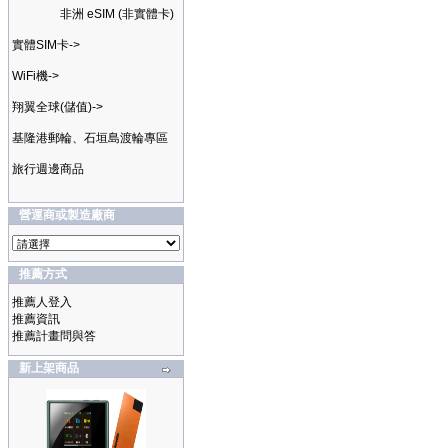
非洲 eSIM (非實體卡)
實體SIM卡->
WiFi機->
翔翼全球(儲值)->
基隆港郵輪、石垣島渡輪專區
旅行週邊商品
營運商或製造廠商
推薦方式
推薦人登入
推薦資訊
推薦計畫問與答
新上架商品