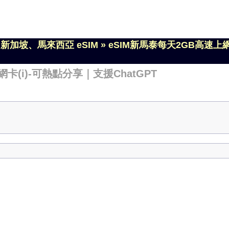
»
新加坡、馬來西亞 eSIM
»
eSIM新馬泰每天2GB高速上網
卡(i)-可熱點分享｜支援ChatGPT