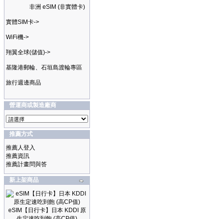
非洲 eSIM (非實體卡)
實體SIM卡->
WiFi機->
翔翼全球(儲值)->
基隆港郵輪、石垣島渡輪專區
旅行週邊商品
營運商或製造廠商
推薦方式
推薦人登入
推薦資訊
推薦計畫問與答
新上架商品
eSIM【日行卡】日本 KDDI 原
生定速吃到飽 (高CP值)