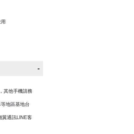
啟用
上版本，其他手機請務
林等地區基地台
翼通訊LINE客