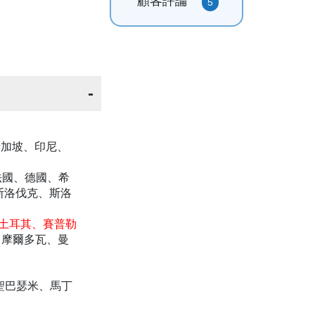
顧客評論
5
新加坡、印尼、
法國、德國、希
斯洛伐克、斯洛
、土耳其、賽普勒
、摩爾多瓦、曼
聖巴瑟米、馬丁