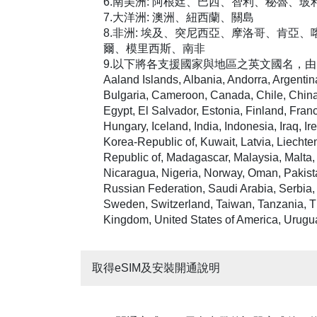
6.南美洲: 阿根廷、巴西、智利、秘魯、
7.大洋洲: 澳洲、紐西蘭、關島
8.非洲: 埃及、突尼西亞、摩洛哥、肯
爾、模里西斯、南非
9.以下將各支援國家與地區之英文國名，由 
Aaland Islands, Albania, Andorra, Argentina
Bulgaria, Cameroon, Canada, Chile, China
Egypt, El Salvador, Estonia, Finland, Fr
Hungary, Iceland, India, Indonesia, Iraq, Ir
Korea-Republic of, Kuwait, Latvia, Liecht
Republic of, Madagascar, Malaysia, Malta
Nicaragua, Nigeria, Norway, Oman, Pakist
Russian Federation, Saudi Arabia, Serbia, 
Sweden, Switzerland, Taiwan, Tanzania, Th
Kingdom, United States of America, Urugu
取得eSIM及安裝開通說明