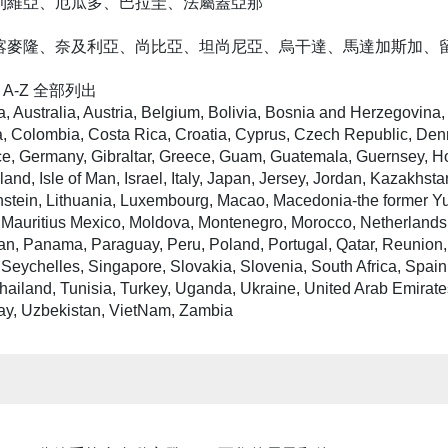
玻利維亞、厄瓜多、巴拉圭、法屬蓋亞那
亞、喀麥隆、奈及利亞、尚比亞、坦尚尼亞、烏干達、馬達加斯加、
A-Z 全部列出
, Australia, Austria, Belgium, Bolivia, Bosnia and Herzegovina, 
, Colombia, Costa Rica, Croatia, Cyprus, Czech Republic, Den
ance, Germany, Gibraltar, Greece, Guam, Guatemala, Guernsey, 
eland, Isle of Man, Israel, Italy, Japan, Jersey, Jordan, Kazakhst
enstein, Lithuania, Luxembourg, Macao, Macedonia-the former Y
, Mauritius Mexico, Moldova, Montenegro, Morocco, Netherland
an, Panama, Paraguay, Peru, Poland, Portugal, Qatar, Reunion
Seychelles, Singapore, Slovakia, Slovenia, South Africa, Spain
ailand, Tunisia, Turkey, Uganda, Ukraine, United Arab Emirate
ay, Uzbekistan, VietNam, Zambia