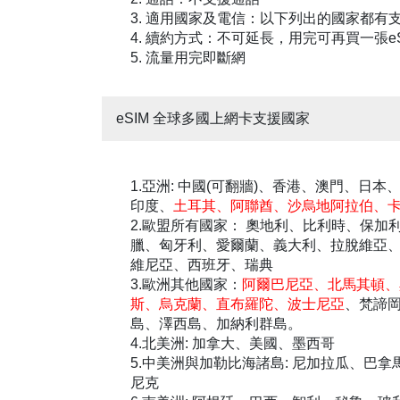
3. 適用國家及電信：以下列出的國家都有
4. 續約方式：不可延長，用完可再買一張e
5. 流量用完即斷網
eSIM 全球多國上網卡支援國家
1.亞洲: 中國(可翻牆)、香港、澳門、
印度、
土耳其、阿聯酋、沙烏地阿拉伯、
2.歐盟所有國家： 奧地利、比利時、保
臘、匈牙利、愛爾蘭、義大利、拉脫維亞、
維尼亞、西班牙、瑞典
3.歐洲其他國家：
阿爾巴尼亞、北馬其頓、
斯、烏克蘭、直布羅陀、波士尼亞
、梵諦
島、澤西島、加納利群島。
4.北美洲: 加拿大、美國、墨西哥
5.中美洲與加勒比海諸島: 尼加拉瓜、
尼克