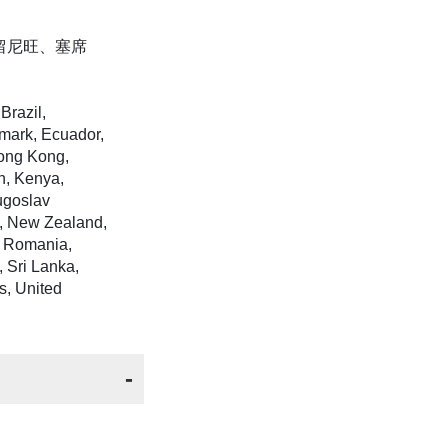
留尼旺、塞席
Brazil,
mark, Ecuador,
Hong Kong,
an, Kenya,
ugoslav
s, New Zealand,
, Romania,
, Sri Lanka,
s, United