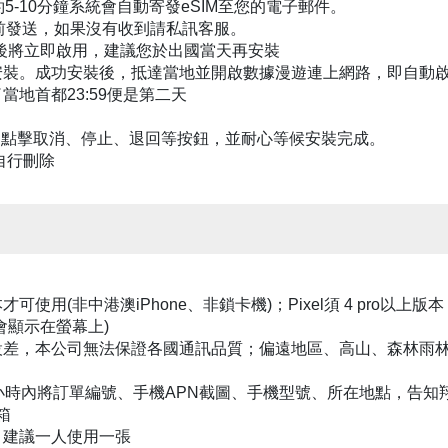
約5-10分鐘系統會自動寄發eSIM至您的電子郵件。
天前發送，如果沒有收到請私訊客服。
安裝後將立即啟用，建議您於出國當天再安裝
圖安裝。成功安裝後，抵達當地並開啟數據漫遊連上網路，即自動
當地首都23:59便是第二天
切勿點擊取消、停止、退回等按鈕，並耐心等候安裝完成。
自行刪除
上版本才可使用(非中港澳iPhone、非鎖卡機)；Pixel須 4 pro以
會顯示在螢幕上)
建設差，本公司無法保證各國通訊品質；偏遠地區、高山、森林雨
4小時內將訂單編號、手機APN截圖、手機型號、所在地點，告知翔
信箱
，建議一人使用一張