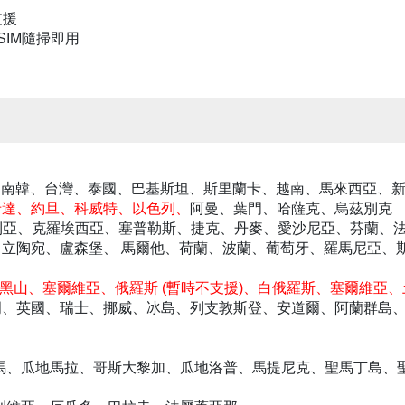
支援
SIM隨掃即用
日本、南韓、台灣、泰國、巴基斯坦、斯里蘭卡、越南、馬來西亞、
卡達、約旦、科威特、以色列、
阿曼、葉門、哈薩克、烏茲別克
加利亞、克羅埃西亞、塞普勒斯、捷克、丹麥、愛沙尼亞、芬蘭、
立陶宛、盧森堡、 馬爾他、荷蘭、波蘭、葡萄牙、羅馬尼亞、
黑山、塞爾維亞、俄羅斯 (暫時不支援)、白俄羅斯、塞爾維亞
岡、英國、瑞士、挪威、冰島、列支敦斯登、安道爾、阿蘭群島
巴拿馬、瓜地馬拉、哥斯大黎加、瓜地洛普、馬提尼克、聖馬丁島、