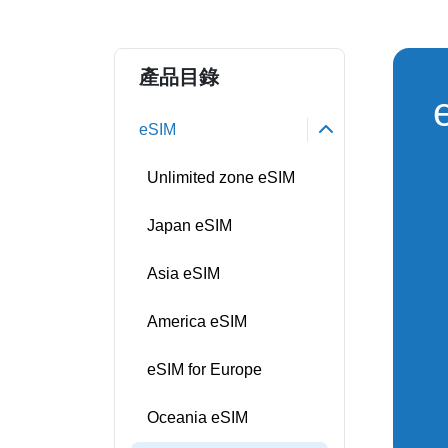
產品目錄
eSIM
Unlimited zone eSIM
Japan eSIM
Asia eSIM
America eSIM
eSIM for Europe
Oceania eSIM