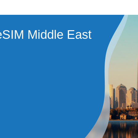
eSIM Middle East