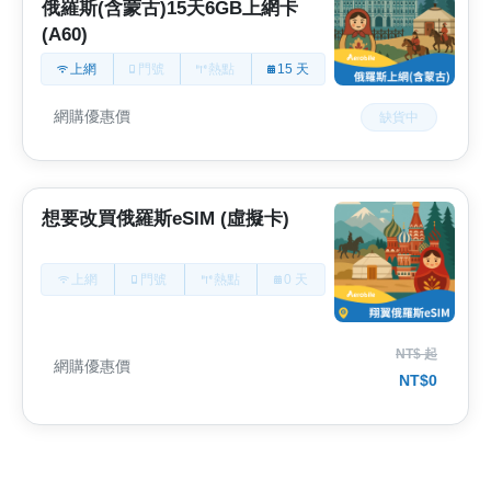
俄羅斯(含蒙古)15天6GB上網卡
(A60)
上網
門號
熱點
15 天
網購優惠價
缺貨中
想要改買俄羅斯eSIM (虛擬卡)
上網
門號
熱點
0 天
NT$ 起
網購優惠價
NT$0