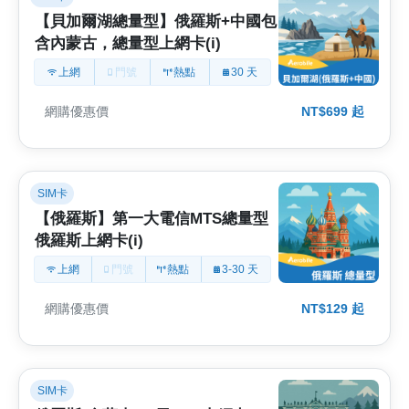
【貝加爾湖總量型】俄羅斯+中國包
含內蒙古，總量型上網卡(i)
上網
門號
熱點
30 天
網購優惠價
NT$699 起
SIM卡
【俄羅斯】第一大電信MTS總量型
俄羅斯上網卡(i)
上網
門號
熱點
3-30 天
網購優惠價
NT$129 起
SIM卡