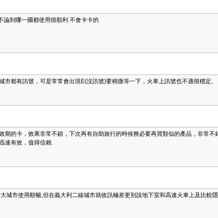
止不論到哪一國都使用很順利 不會卡卡的
城市都有訊號，可是常常會出現E(沒訊號)要稍微等一下，火車上訊號也不適很穩定。
效期的卡，效果非常不錯，下次再有自助旅行的時候務必要再買類似的產品，非常不錯
迅速有效，值得信賴.
斯大城市使用順暢,但在義大利二線城市就收訊極差更別說地下室和高速火車上及比較隱