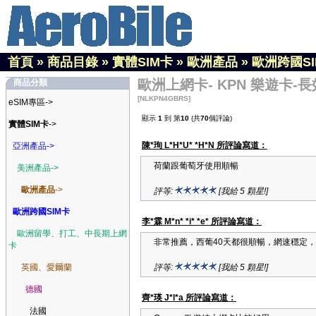
首頁
»
商品目錄
»
實體SIM卡
»
歐洲產品
»
歐洲跨國S
歐洲上網卡- KPN 樂遊卡-長效
商品分類
[NLKPN4GBRS]
eSIM專區->
顯示
1
到 第
10
(共
70
個評論)
實體SIM卡
->
陳*珣 L*H*U* *H*N 所評論寫道：
亞洲產品->
荷蘭跟葡萄牙使用順暢
美洲產品->
歐洲產品
->
評等:
[我給 5 顆星!]
歐洲跨國SIM卡
李*霖 M*n* *i* *e* 所評論寫道：
歐洲留學、打工、中長期上網
非常推薦，西葡40天都很順暢，網速穩定
卡
英國、愛爾蘭
評等:
[我給 5 顆星!]
德國
齊*瑛 J*l*a 所評論寫道：
法國