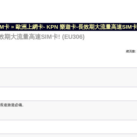
IM卡
»
歐洲上網卡- KPN 樂遊卡-長效期大流量高速SIM卡! (
期大流量高速SIM卡! (EU306)
總頁數
，長途旅遊必備。