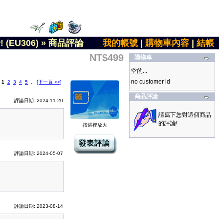
EU306)
»
商品評論
我的帳號
|
購物車內容
|
結帳
NT$499
購物車
空的...
no customer id
:
1
2
3
4
5
...
[下一頁 >>]
商品評論
評論日期: 2024-11-20
請寫下您對這個商品
的評論!
按這裡放大
評論日期: 2024-05-07
評論日期: 2023-08-14