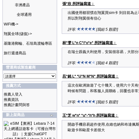
張*欣 所評論寫道：
非洲產品
出國使用都習慣在翔翼買sim卡 到目前為
全球通用
所以對翔翼很有信心
WiFi機->
評等:
[我給 5 顆星!]
翔翼全球(儲值)->
林*雯 L*n C*i*o*e* 所評論寫道：
基隆港郵輪、石垣島渡輪專區
在瑞士跟義大利使用，安裝很容易，大部分
旅行週邊商品
評等:
[我給 4 顆星!]
營運商或製造廠商
呂*銘 L* *U*N M*N* 所評論寫道：
這次在歐洲旅遊了七十幾天，使用六十天有
推薦方式
時候有問題，和客服人員聯絡，回覆也非常
推薦人登入
推薦資訊
評等:
[我給 5 顆星!]
推薦計畫問與答
新上架商品
王*芝 w*n* *u*-*h*h 所評論寫道：
開啟手機容易超作使用,在維也納和布達佩
歐遊卡和歐星卡差很大