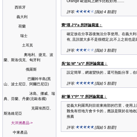
Orange 歐遊純上網卡比較好用........
西班牙
評等:
[我給 4 顆星!]
義大利
齊*瑛 J*l*a 所評論寫道：
荷蘭
確定放在分享器後無法分享使用。在義大利-羅馬
瑞士
有, 且訊號大多不是很穩定,比不上之前也
土耳其
評等:
[我給 3 顆星!]
奧地利、捷克、波
蘭、斯洛伐克、匈牙利
吳*如 W* *a*j* 所評論寫道：
俄羅斯
設定簡單，網速蠻快的，還可熱點分享，在歐洲
巴爾幹半島(黑
評等:
[我給 5 顆星!]
山、波士尼亞、阿爾巴尼亞)
冰島、挪威、瑞
林*筆 Y*P* *I* 所評論寫道：
典、芬蘭、丹麥(北歐各國)
從義大利羅馬到目前東南部的巴里，使用上
克羅埃西亞、
難免有些地方會卡卡的，應該是限於在地收
斯洛維尼亞
推薦
大洋洲產品->
評等:
[我給 5 顆星!]
中東產品