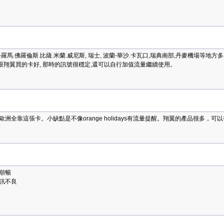
.佛羅倫斯.比薩.米蘭.威尼斯, 瑞士, 波蘭-華沙.卡瓦口,瑞典南部,丹麥機場等地方多為
是跟翔翼買的卡好, 那時的訊號很穩定,還可以自行加值流量繼續使用。
全靠這張卡。小缺點是不像orange holidays有流量提醒。翔翼的產品很多，可
順暢
訊不良