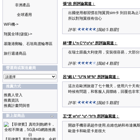
張*欣 所評論寫道：
非洲產品
出國使用都習慣在翔翼買sim卡 到目前為
全球通用
所以對翔翼很有信心
WiFi機->
評等:
[我給 5 顆星!]
翔翼全球(儲值)->
林*雯 L*n C*i*o*e* 所評論寫道：
基隆港郵輪、石垣島渡輪專區
在瑞士跟義大利使用，安裝很容易，大部分
旅行週邊商品
評等:
[我給 4 顆星!]
營運商或製造廠商
呂*銘 L* *U*N M*N* 所評論寫道：
這次在歐洲旅遊了七十幾天，使用六十天有
推薦方式
時候有問題，和客服人員聯絡，回覆也非常
推薦人登入
推薦資訊
評等:
[我給 5 顆星!]
推薦計畫問與答
新上架商品
王*芝 w*n* *u*-*h*h 所評論寫道：
開啟手機容易超作使用,在維也納和布達佩
歐遊卡和歐星卡差很大
【菲律賓】真吃到飽網卡，全程