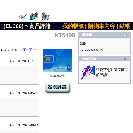
EU306)
»
商品評論
我的帳號
|
購物車內容
|
結帳
NT$499
購物車
空的...
no customer id
:
1
2
3
4
5
...
[下一頁 >>]
商品評論
評論日期: 2024-11-20
請寫下您對這個商品
的評論!
按這裡放大
評論日期: 2024-05-07
評論日期: 2023-08-14