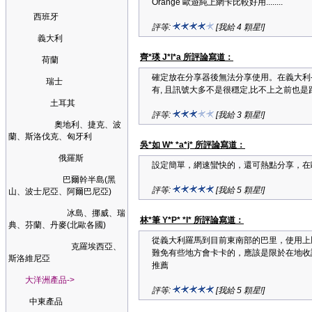
Orange 歐遊純上網卡比較好用........
西班牙
評等:
[我給 4 顆星!]
義大利
齊*瑛 J*l*a 所評論寫道：
荷蘭
確定放在分享器後無法分享使用。在義大利-羅馬
瑞士
有, 且訊號大多不是很穩定,比不上之前也
土耳其
評等:
[我給 3 顆星!]
奧地利、捷克、波
蘭、斯洛伐克、匈牙利
吳*如 W* *a*j* 所評論寫道：
俄羅斯
設定簡單，網速蠻快的，還可熱點分享，在歐洲
巴爾幹半島(黑
評等:
[我給 5 顆星!]
山、波士尼亞、阿爾巴尼亞)
冰島、挪威、瑞
林*筆 Y*P* *I* 所評論寫道：
典、芬蘭、丹麥(北歐各國)
從義大利羅馬到目前東南部的巴里，使用上
克羅埃西亞、
難免有些地方會卡卡的，應該是限於在地收
斯洛維尼亞
推薦
大洋洲產品->
評等:
[我給 5 顆星!]
中東產品