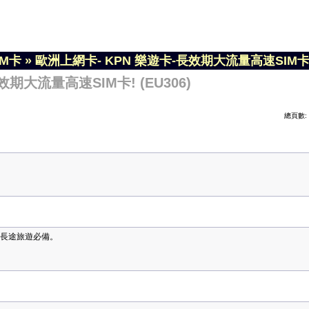
IM卡
»
歐洲上網卡- KPN 樂遊卡-長效期大流量高速SIM卡! (
期大流量高速SIM卡! (EU306)
總頁數
，長途旅遊必備。