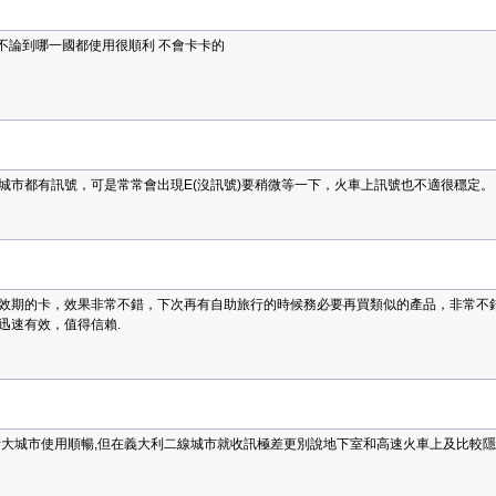
止不論到哪一國都使用很順利 不會卡卡的
城市都有訊號，可是常常會出現E(沒訊號)要稍微等一下，火車上訊號也不適很穩定。
效期的卡，效果非常不錯，下次再有自助旅行的時候務必要再買類似的產品，非常不錯
迅速有效，值得信賴.
斯大城市使用順暢,但在義大利二線城市就收訊極差更別說地下室和高速火車上及比較隱