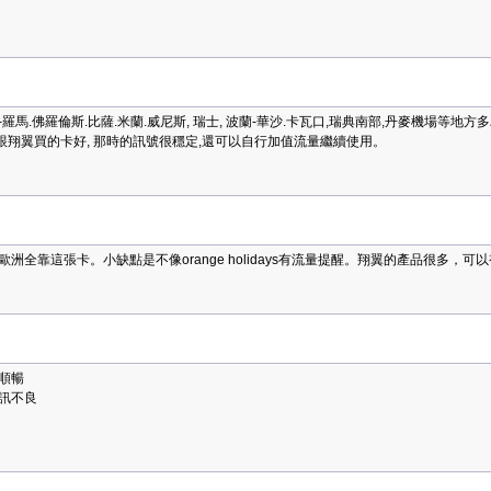
.佛羅倫斯.比薩.米蘭.威尼斯, 瑞士, 波蘭-華沙.卡瓦口,瑞典南部,丹麥機場等地方多為
是跟翔翼買的卡好, 那時的訊號很穩定,還可以自行加值流量繼續使用。
全靠這張卡。小缺點是不像orange holidays有流量提醒。翔翼的產品很多，可
順暢
訊不良