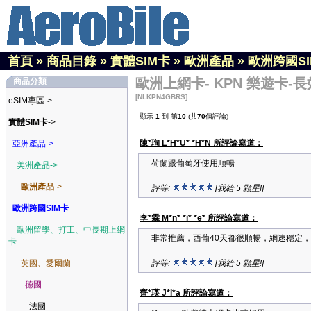
首頁
»
商品目錄
»
實體SIM卡
»
歐洲產品
»
歐洲跨國S
歐洲上網卡- KPN 樂遊卡-長效
商品分類
[NLKPN4GBRS]
eSIM專區->
顯示
1
到 第
10
(共
70
個評論)
實體SIM卡
->
陳*珣 L*H*U* *H*N 所評論寫道：
亞洲產品->
荷蘭跟葡萄牙使用順暢
美洲產品->
歐洲產品
->
評等:
[我給 5 顆星!]
歐洲跨國SIM卡
李*霖 M*n* *i* *e* 所評論寫道：
歐洲留學、打工、中長期上網
非常推薦，西葡40天都很順暢，網速穩定
卡
英國、愛爾蘭
評等:
[我給 5 顆星!]
德國
齊*瑛 J*l*a 所評論寫道：
法國