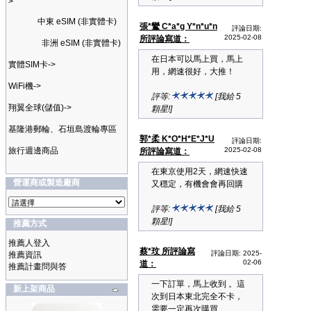
>
中東 eSIM (非實體卡)
張*鸞 C*a*g Y*n*u*n
評論日期:
2025-02-08
所評論寫道：
非洲 eSIM (非實體卡)
在日本可以馬上買，馬上
實體SIM卡->
用，網速很好，大推！
WiFi機->
評等:
[我給 5
翔翼全球(儲值)->
顆星!]
基隆港郵輪、石垣島渡輪專區
郭*柔 K*O*H*E*J*U
評論日期:
旅行週邊商品
2025-02-08
所評論寫道：
在東京使用2天，網速快速
營運商或製造廠商
又穩定，有機會會再回購
評等:
[我給 5
顆星!]
推薦方式
推薦人登入
蔡*玟 所評論寫
評論日期: 2025-
推薦資訊
02-06
道：
推薦計畫問與答
一下訂單，馬上收到 。這
新上架商品
次到日本東北完全不卡，
需要一定再次購買