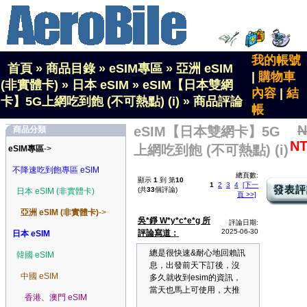
我的帳號
首頁
»
商品目錄
»
eSIM專區
»
亞洲 eSIM
|
購物車
(非實體卡)
»
日本 eSIM
»
eSIM【日本雙網
內容
|
結
卡】5G上網吃到飽 (不可熱點) (i)
»
商品評論
帳
N
eSIM【日本雙網卡】5G
商品分類
NT
上網吃到飽 (不可熱點) (i)
eSIM專區
->
不降速吃到飽專區 eSIM
總頁數:
顯示
1
到 第
10
1
2
3
4
[下一
(共
33
個評論)
日本 eSIM (非實體卡)
頁 >>]
亞洲 eSIM (非實體卡)
->
吳*錚 W*y*c*e*g 所
評論日期:
2025-06-30
評論寫道：
日本 eSIM
總是很快速&耐心地回賴訊
韓國 eSIM
息，出發前天下訂後，沒
中國 eSIM
多久就收到esim的資訊，
當天也馬上可使用，大推
香港、澳門 eSIM