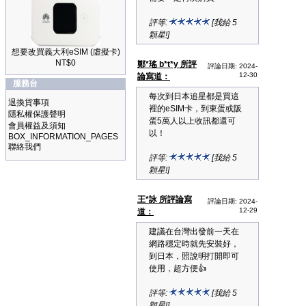
評等:
[我給 5
顆星!]
想要改買義大利eSIM (虛擬卡)
NT$0
鄭*瑤 b*t*y 所評
評論日期: 2024-
12-30
論寫道：
服務台
每次到日本追星都是買這
退換貨事項
裡的eSIM卡，到東蛋或阪
隱私權保護聲明
蛋5萬人以上收訊都還可
會員權益及須知
以！
BOX_INFORMATION_PAGES
聯絡我們
評等:
[我給 5
顆星!]
王*詠 所評論寫
評論日期: 2024-
12-29
道：
建議在台灣出發前一天在
網路穩定時就先安裝好，
到日本，照說明打開即可
使用，超方便👍
評等:
[我給 5
顆星!]