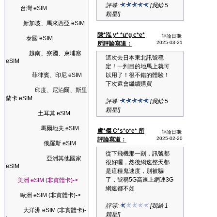
評等:
[我給 5
台灣 eSIM
顆星!]
新加坡、馬來西亞 eSIM
陳*泓 y* *u*g c*e*
評論日期:
泰國 eSIM
2025-03-21
所評論寫道：
越南、寮國、柬埔寨
這次去日本東北訊號穩
eSIM
定！一到目的地馬上就可
菲律賓、印尼 eSIM
以用了！很不錯的體驗！
下次還會繼續購買
印度、尼泊爾、斯里
蘭卡 eSIM
評等:
[我給 5
顆星!]
土耳其 eSIM
馬爾地夫 eSIM
盧*傑 C*s*o*e* 所
評論日期:
2025-02-20
評論寫道：
俄羅斯 eSIM
從下飛機那一刻，訊號都
亞洲其他國家
很好喔，然後網速整天都
eSIM
是這種鬼速度，別被騙
了，號稱5G高速上網連3G
美洲 eSIM (非實體卡)->
網速都不如
歐洲 eSIM (非實體卡)->
評等:
[我給 1
大洋洲 eSIM (非實體卡)-
顆星!]