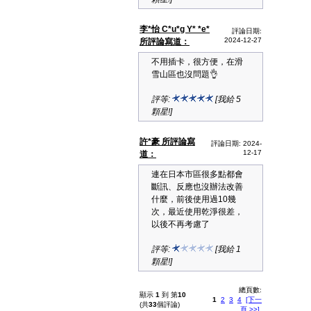
李*怡 C*u*g Y* *e*
評論日期:
2024-12-27
所評論寫道：
不用插卡，很方便，在滑
雪山區也沒問題👌
評等:
[我給 5
顆星!]
許*豪 所評論寫
評論日期: 2024-
12-17
道：
連在日本市區很多點都會
斷訊、反應也沒辦法改善
什麼，前後使用過10幾
次，最近使用乾淨很差，
以後不再考慮了
評等:
[我給 1
顆星!]
總頁數:
顯示
1
到 第
10
1
2
3
4
[下一
(共
33
個評論)
頁 >>]