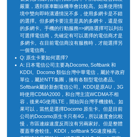
嚴重，遇到塞車斷線機率會比較高。如果使用情
境中雙向即時溝通情況不多，使用多網卡是不錯
的選擇。但多網卡要注意是真的多網卡，還是假
的多網卡。手機的行動服務=>網路選擇可以列出
可選擇電信商，先確定有可以選擇的電信商才是
多網卡。在目前電信商沒有服務時，才能選擇另
一個電信商。
Q: 原生卡要如何選擇?
A: 日本電信公司主要為Docomo, Softbank 和
KDDI。Docomo 類似台灣中華電信，屬於半政府
單位，屬於NTT集團，擁有各類型電信產品。
Softbank屬於新創電信公司。KDDI是原AU，3G
時使用CDMA2000，和台灣主流WCDMA不相
容，後來4G使用LTE，開始與台灣手機接軌。如
果可以，當然是選擇Docomo 原生卡。但是目前
公司的Docomo原生卡只有4G，所以速度會比較
慢，市區連線速度反而沒有另兩家好。但是整體
覆蓋率會較佳。KDDI，softbank 5G速度極高，