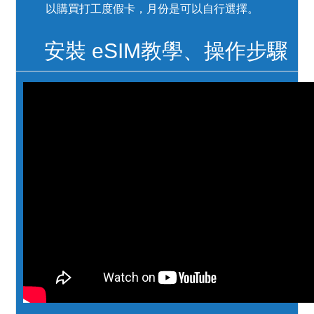
以購買打工度假卡，月份是可以自行選擇。
安裝 eSIM教學、操作步驟