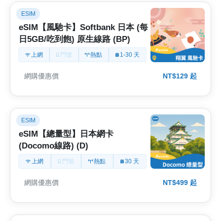
ESIM
eSIM【風馳卡】Softbank 日本 (每
日5GB/吃到飽) 原生線路 (BP)
上網
門號
熱點
1-30 天
網購優惠價
NT$129 起
ESIM
eSIM【總量型】日本網卡
(Docomo線路) (D)
上網
門號
熱點
30 天
網購優惠價
NT$499 起