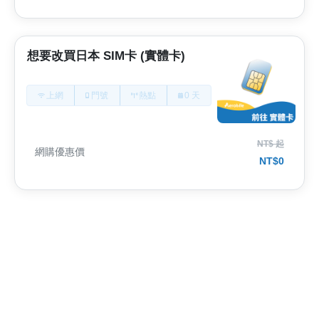
想要改買日本 SIM卡 (實體卡)
上網
門號
熱點
0 天
NT$ 起
網購優惠價
NT$0