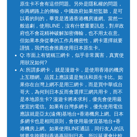
原生卡不會有這些問題。另外是隱私權的問題，
你再網路上的傳輸，中國政府如果想監聽，是可
以看的到的，畢竟是透過香港機房連網。當然一
般追劇，使用LINE，沒有什麼重要訊息，對岸政
府也不會花精神破解加密傳輸，也不用太在意。
但如果本身從事的工作具機密性，網卡選擇就要
謹慎，我們也會推薦使用日本原生卡。
Q: 市面上有號稱三網卡，似乎非常厲害，真實使
用狀況如何?
A: 所謂多網卡，就是漫遊卡，是使用香港的機房
上互聯網。品質上應該還是無法和原生卡比。如
果你在台灣上網不是用三網卡，而是買中華或台
哥大，為何到日本反而會選擇三網共用卡，而不
是本地原生卡? 漫遊卡將本求利，優先會使用最
便宜的電信。如果有台灣多網卡，優先使用電信
應該就是亞太(遠傳)基地台+香港機房上網。日本
多網卡也是相同原則，會使用最便宜基地台+香
港機房上網。如果使用LINE通話，同行友人的訊
號要先跨國到香港再回到日本，所以延遲會比較