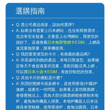
選購指南
Q: 貴公司產品很多，該如何選擇?
A: 如果沒有需要上日本網站，也沒有商務需求，
也沒有安全疑慮，主要是上台灣網站，買便宜的
就好了。這邊推薦
日本無限雙網卡ESIM
，上網高
速流量無限量，限單機使用。
Q: 我想要更便宜的卡片，有推薦的產品嗎?
A: 非高速吃到飽的產品，有每日限速型。如果確
定每天不會超過某些流量，喜歡回飯店再上網，
可以買
日本小資卡ESIM
，有效控制您的預算。
Q: 其他卡片的優點是什麼?
A: 所謂的雙網卡或多網卡，是使用香港(中國)IP
連網，或產生一些問題。如果要上某些購票網，
會發覺無法上。因為大部分購票網都會限制本地
IP，避免海外機器人掃票。本地IP機器人日本法
律具有管轄權。使用香港IP，會無法購買。日本