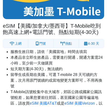
eSIM【美國/加拿大/墨西哥】T-Mobile吃到
飽高速上網+電話門號、熱點短期(4-30天)
上網
門號
熱點
4-30 天
服務生效日期，請依「美國當地」時間去填寫
本產品非立即生效產品，需要進行開通，開通方案需24
小時，至少前一天做購買
短天期方案(4-30天)，無法續約
留學生或長期在美國，可選 T-mobile 28 天可續約方
案，次月用原門號續約或當地變更方案即可，不用再換
號
T-Mobile訊號較集中在大城市，郊區公路或國家公園訊
號較差，如果您要前往郊區，甚至國家公園等偏遠地
區，請改買
eSIM 美國AT&T
或是
eSIM 美國Verizon
，以