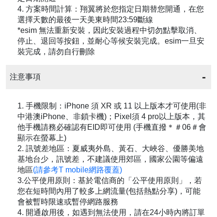
4. 方案時間計算：翔翼將於您指定日期替您開通，在您
選擇天數的最後一天美東時間23:59斷線
*esim 無法重新安裝，因此安裝過程中切勿點擊取消、
停止、退回等按鈕，並耐心等候安裝完成。esim一旦安
裝完成，請勿自行刪除
注意事項
1. 手機限制：iPhone 須 XR 或 11 以上版本才可使用(非
中港澳iPhone、非鎖卡機)；Pixel須 4 pro以上版本，其
他手機請務必確認有EID即可使用 (手機直撥＊＃06＃會
顯示在螢幕上)
2. 訊號差地區：夏威夷外島、黃石、大峽谷、優勝美地
基地台少，訊號差，不建議使用郊區，國家公園等偏遠
地區
(請參考T mobile網路覆蓋)
3.公平使用原則：基於電信商的「公平使用原則」，若
您在短時間內用了較多上網流量(包括熱點分享)，可能
會被暫時限速或暫停網路服務
4. 開通啟用後，如遇到無法使用，請在24小時內將訂單