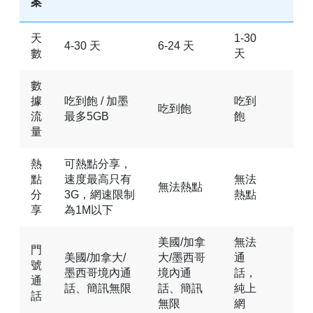
案
天
1-30
4-30 天
6-24 天
數
天
數
據
吃到飽 / 加墨
吃到
吃到飽
流
最多5GB
飽
量
熱
可熱點分享，
點
速度最高只有
無法
無法熱點
分
3G，網速限制
熱點
享
為1M以下
美國/加拿
無法
門
美國/加拿大/
大/墨西哥
通
號
墨西哥境內通
境內通
話，
通
話、簡訊無限
話、簡訊
純上
話
無限
網