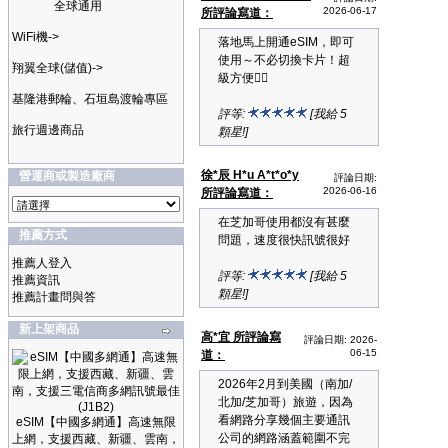
全球通用
2026-06-17
所評論寫道：
WiFi機->
落地馬上開通eSIM，即可
使用～不必切換卡片！超
翔翼全球(儲值)->
級方便👍🏼
基隆港郵輪、石垣島渡輪專區
評等:
[我給 5
旅行週邊商品
顆星!]
徐*辰 H*u A*t*o*y
營運商或製造廠商
評論日期:
2026-06-16
所評論寫道：
在芝加哥使用都沒有甚麼
推薦方式
問題，速度很快訊號很好
推薦人登入
評等:
[我給 5
推薦資訊
顆星!]
推薦計畫問與答
新上架商品
高*宜 所評論寫
評論日期: 2026-
06-15
道：
2026年2月到美國（南加/
北加/芝加哥）旅遊，因為
看網路分享幾個主要通訊
eSIM【中國多網通】高速無限
公司的網路涵蓋範圍不完
上網，支援西藏、新疆、雲南，