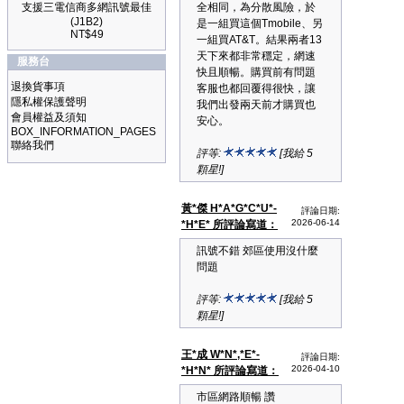
支援三電信商多網訊號最佳
全相同，為分散風險，於
(J1B2)
是一組買這個Tmobile、另
NT$49
一組買AT&T。結果兩者13
天下來都非常穩定，網速
服務台
快且順暢。購買前有問題
退換貨事項
客服也都回覆得很快，讓
隱私權保護聲明
我們出發兩天前才購買也
會員權益及須知
安心。
BOX_INFORMATION_PAGES
聯絡我們
評等:
[我給 5
顆星!]
黃*傑 H*A*G*C*U*-
評論日期:
2026-06-14
*H*E* 所評論寫道：
訊號不錯 郊區使用沒什麼
問題
評等:
[我給 5
顆星!]
王*成 W*N*,*E*-
評論日期:
2026-04-10
*H*N* 所評論寫道：
市區網路順暢 讚