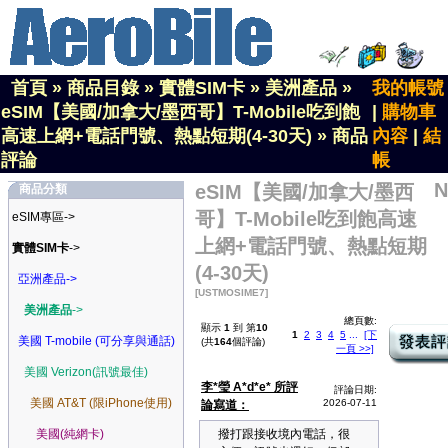
首頁
»
商品目錄
»
實體SIM卡
»
美洲產品
»
我的帳號
eSIM【美國/加拿大/墨西哥】T-Mobile吃到飽
|
購物車
高速上網+電話門號、熱點短期(4-30天)
»
商品
內容
|
結
評論
帳
N
eSIM【美國/加拿大/墨西
商品分類
哥】T-Mobile吃到飽高速
eSIM專區->
上網+電話門號、熱點短期
實體SIM卡
->
(4-30天)
亞洲產品->
[USTMOSIME7]
美洲產品
->
總頁數:
顯示
1
到 第
10
1
2
3
4
5
...
[下
美國 T-mobile (可分享與通話)
(共
164
個評論)
一頁 >>]
美國 Verizon(訊號最佳)
李*瑩 A*d*e* 所評
評論日期:
美國 AT&T (限iPhone使用)
2026-07-11
論寫道：
美國(純網卡)
撥打跟接收境內電話，很