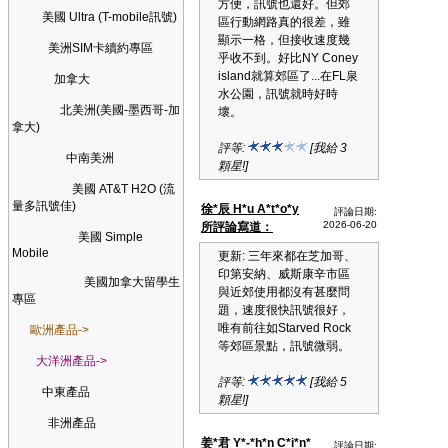
方便，訊號也還好。但郊
美國 Ultra (T-mobile訊號)
區行動網路真的很差，雖
顯示一格，但接收速度幾
美洲SIM卡續約專區
乎收不到。好比NY Coney
island就算郊區了...在FL泉
加拿大
水公園，訊號就時好時
北美洲(美國-墨西哥-加
壞。
拿大)
評等:
[我給 3
中南美洲
顆星!]
美國 AT&T H2O (流
量多訊號佳)
徐*辰 H*u A*t*o*y
評論日期:
2026-06-20
所評論寫道：
美國 Simple
Mobile
更新: 三年來都在芝加哥、
印第安納、威斯康辛市區
美國加拿大留學生
與近郊使用都沒有甚麼問
專區
題，速度很快訊號很好，
唯有前往如Starved Rock
歐洲產品->
等郊區景點，訊號微弱。
大洋洲產品->
評等:
[我給 5
中東產品
顆星!]
非洲產品
姜*君 Y*-*h*n C*i*n*
評論日期: