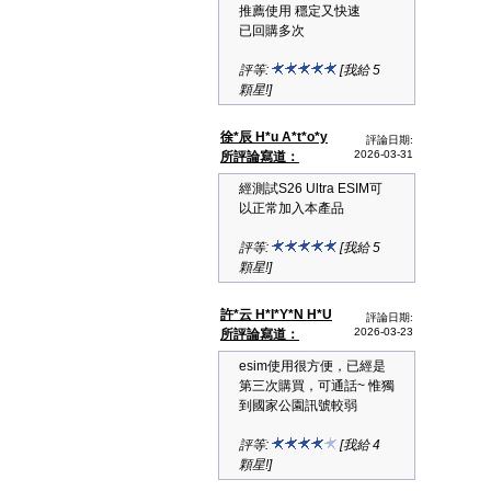
推薦使用 穩定又快速
已回購多次
評等:
[我給 5
顆星!]
徐*辰 H*u A*t*o*y
評論日期:
2026-03-31
所評論寫道：
經測試S26 Ultra ESIM可
以正常加入本產品
評等:
[我給 5
顆星!]
許*云 H*I*Y*N H*U
評論日期:
2026-03-23
所評論寫道：
esim使用很方便，已經是
第三次購買，可通話~ 惟獨
到國家公園訊號較弱
評等:
[我給 4
顆星!]