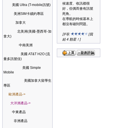
候速度、收訊都很
美國 Ultra (T-mobile訊號)
好，但偶而會有訊號
美洲SIM卡續約專區
死角。
在導航的時候基本上
加拿大
都沒有碰到問題。
北美洲(美國-墨西哥-加
評等:
[我
拿大)
給 4 顆星！]
中南美洲
美國 AT&T H2O (流
量多訊號佳)
美國 Simple
Mobile
美國加拿大留學生
專區
歐洲產品->
大洋洲產品->
中東產品
非洲產品