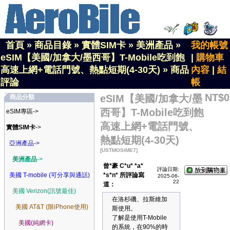
首頁
»
商品目錄
»
實體SIM卡
»
美洲產品
»
我的帳號
eSIM【美國/加拿大/墨西哥】T-Mobile吃到飽
|
購物車
高速上網+電話門號、熱點短期(4-30天)
»
商品
內容
|
結
評論
帳
NT$0
eSIM【美國/加拿大/墨
商品分類
西哥】T-Mobile吃到飽
eSIM專區->
高速上網+電話門號、
實體SIM卡
->
熱點短期(4-30天)
亞洲產品->
[USTMOSIME7]
美洲產品
->
曾*豪 C*u* *a*
評論日期:
美國 T-mobile (可分享與通話)
*s*n* 所評論寫
2025-06-
22
道：
美國 Verizon(訊號最佳)
在洛杉磯、拉斯維加
美國 AT&T (限iPhone使用)
斯使用。
了解是使用T-Mobile
美國(純網卡)
的系統，在90%的時