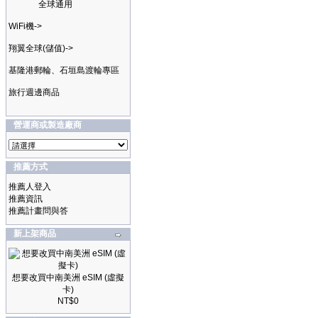
全球通用
WiFi機->
翔翼全球(儲值)->
基隆港郵輪、石垣島渡輪專區
旅行週邊商品
營運商或製造廠商
推薦方式
推薦人登入
推薦資訊
推薦計畫問與答
新上架商品
想要改買中南美洲 eSIM (虛擬
卡)
NT$0