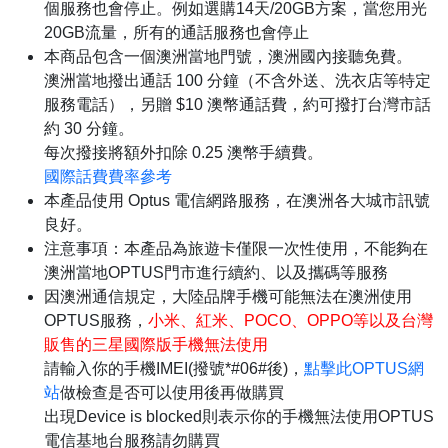
個服務也會停止。例如選購14天/20GB方案，當您用光
20GB流量，所有的通話服務也會停止
本商品包含一個澳洲當地門號，澳洲國內接聽免費。
澳洲當地撥出通話 100 分鐘（不含外送、洗衣店等特定
服務電話），另贈 $10 澳幣通話費，約可撥打台灣市話
約 30 分鐘。
每次撥接將額外扣除 0.25 澳幣手續費。
國際話費費率參考
本產品使用 Optus 電信網路服務，在澳洲各大城市訊號
良好。
注意事項：本產品為旅遊卡僅限一次性使用，不能夠在
澳洲當地OPTUS門市進行續約、以及攜碼等服務
因澳洲通信規定，大陸品牌手機可能無法在澳洲使用
OPTUS服務，
小米、紅米、POCO、OPPO等以及台灣
販售的三星國際版手機無法使用
請輸入你的手機IMEI(撥號*#06#後)，
點擊此OPTUS網
站
做檢查是否可以使用後再做購買
出現Device is blocked則表示你的手機無法使用OPTUS
電信基地台服務請勿購買