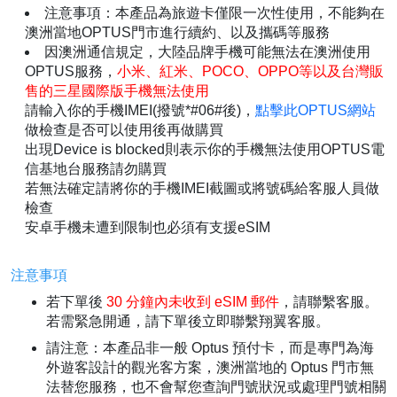
注意事項：本產品為旅遊卡僅限一次性使用，不能夠在
澳洲當地OPTUS門市進行續約、以及攜碼等服務
因澳洲通信規定，大陸品牌手機可能無法在澳洲使用
OPTUS服務，
小米、紅米、POCO、OPPO等以及台灣販
售的三星國際版手機無法使用
請輸入你的手機IMEI(撥號*#06#後)，
點擊此OPTUS網站
做檢查是否可以使用後再做購買
出現Device is blocked則表示你的手機無法使用OPTUS電
信基地台服務請勿購買
若無法確定請將你的手機IMEI截圖或將號碼給客服人員做
檢查
安卓手機未遭到限制也必須有支援eSIM
注意事項
若下單後
30 分鐘內未收到 eSIM 郵件
，請聯繫客服。
若需緊急開通，請下單後立即聯繫翔翼客服。
請注意：本產品非一般 Optus 預付卡，而是專門為海
外遊客設計的觀光客方案，澳洲當地的 Optus 門市無
法替您服務，也不會幫您查詢門號狀況或處理門號相關