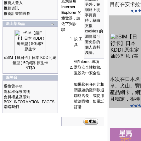
若您使用
推薦人登入
目前在安卡拉
另外，在
Internet
推薦資訊
網路上從
Explorer
的
推薦計畫問與答
事買賣
瀏覽器，請
時，藉由
新上架商品
依下列步
支援
驟：
cookies 的
瀏覽器可
按 工
避免你的
具
個人資料
洩漏。
eSIM【飆日卡】日本 KDDI ( 總
列/Internet選項
量型 ) 5G網路 原生卡
選取安全性標籤/
NT$0
重設為中安全性
服務台
本次在日本名
如果您有任何此相
阜、犬山、豐
退換貨事項
關議題的疑問歡迎
隱私權保護聲明
產品網卡，網
聯絡店長，或使用
會員權益及須知
且穩定，很棒
離線購物，如電話
BOX_INFORMATION_PAGES
聯絡我們
訂購