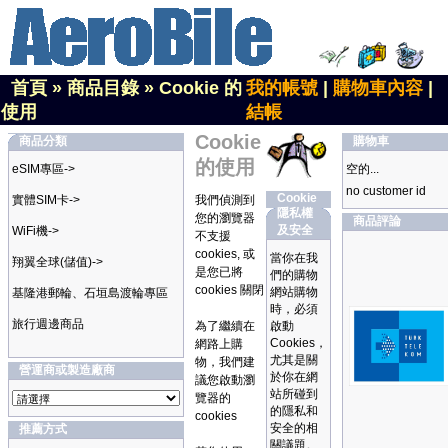
首頁
»
商品目錄
»
Cookie 的
我的帳號
|
購物車內容
|
使用
結帳
Cookie
商品分類
購物車
的使用
eSIM專區->
空的...
no customer id
Cookie
實體SIM卡->
我們偵測到
隱私權
您的瀏覽器
商品評論
及安全
WiFi機->
不支援
cookies, 或
當你在我
翔翼全球(儲值)->
是您已將
們的購物
cookies 關閉
網站購物
基隆港郵輪、石垣島渡輪專區
時，必須
旅行週邊商品
為了繼續在
啟動
Cookies，
網路上購
尤其是關
物，我們建
營運商或製造廠商
於你在網
議您啟動瀏
站所碰到
覽器的
的隱私和
cookies
安全的相
推薦方式
關議題。