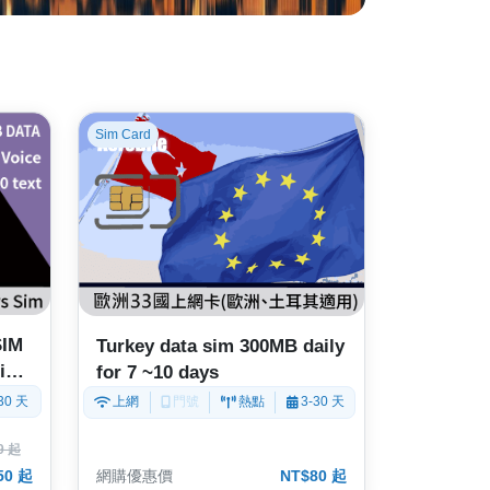
Sim Card
SIM
Turkey data sim 300MB daily
ntl'
for 7 ~10 days
30 天
上網
門號
熱點
3-30 天
9 起
50 起
網購優惠價
NT$80 起