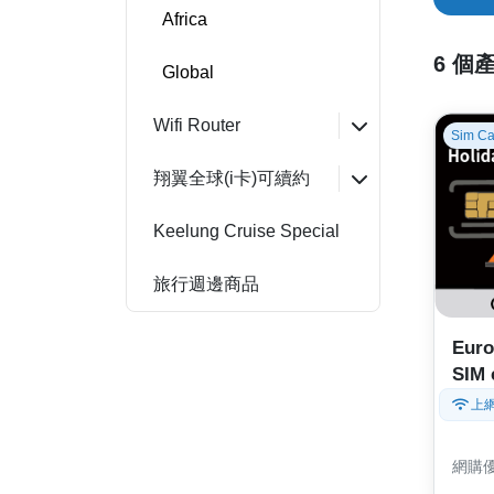
Africa
6 個
Global
Wifi Router
Sim Ca
翔翼全球(i卡)可續約
Keelung Cruise Special
旅行週邊商品
Euro
SIM 
intl'
上
網購