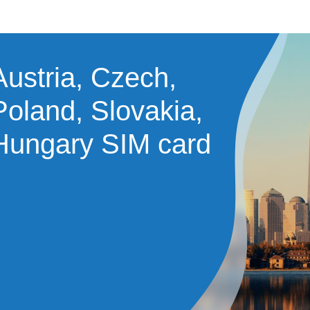
Austria, Czech,
Poland, Slovakia,
Hungary SIM card